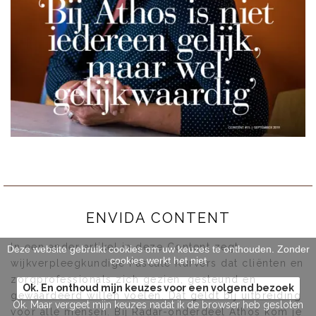
ENVIDA CONTENT
In een ander artikel in deze Content zegt
Deze website gebruikt cookies om uw keuzes te onthouden. Zonder
cookies werkt het niet
wijkverpleegkundige Pascale Kurvers dat cliënten en
zorgprofessionals zich gezien, gesteund en
Ok. En onthoud mijn keuzes voor een volgend bezoek
gewaardeerd willen voelen. Dat geldt bij uitbreiding
Ok. Maar vergeet mijn keuzes nadat ik de browser heb gesloten
voor alle mensen. Bij Radar-onderdeel Athos kom je