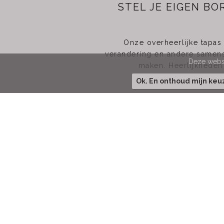
STEL JE EIGEN B
Onze overheerlijke tapas 
verandering en andere samens
Deze websi
maken. Heerlijkheden
Ok. En onthoud mijn ke
A
K
B