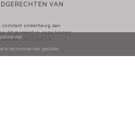
IJDGERECHTEN VAN
is constant onderhevig aan
 op dit moment in onze keuken
kt het niet
erhaal. Dat proef je!
at ik de browser heb gesloten
HOME
EET
MAAKT
DOE MEE
VISIE
TEAM