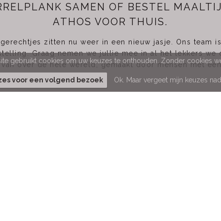
ORRELPLANK SAMEN OF BESTEL MAALT
ATHOS VOOR THUIS.
gerechtjes zitten nu weer in een nieuw jasje. Ons team 
telling. Graag nemen we jullie mee in al het lekkers we
te gebruikt cookies om uw keuzes te onthouden. Zonder cookies wer
 van over de hele wereld, gemaakt door mensen met een v
uzes voor een volgend bezoek
Ok. Maar vergeet mijn keuzes nad
thos Maastricht
Athoslaan 12 A, 6213 CD Maastricht
0883505063
info@athos-maastricht.nl
vk: Eerlijk heerlijk zorg bv - 99009919
TWnr: NL868746848B01