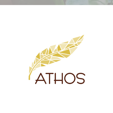
EET
MAAKT
DOE MEE
VISIE
TEAM