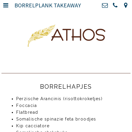
BORRELPLANK TAKEAWAY
HOME
>
Athos Maastricht
Athoslaan 12 A, 6213 CD
EET
>
Maastricht
0883505063
MAAKT
>
info@athos-maastricht.nl
Kvk: Eerlijk heerlijk zorg bv -
DOE MEE
>
99009919
BTWnr: NL868746848B01
VISIE
>
TEAM
>
BORRELHAPJES
MEDIA
>
Perzische Arancinis (risottokroketjes)
Foccacia
BORRELPLANK TAKEAWAY
>
Flatbread
Somalische spinazie feta broodjes
Kip cacciatore