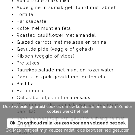
Somalische shakshuka
Aubergine in sumak gefrituurd met labneh
Tortilla
Harissapaste
Kofte met munt en feta
Roasted cauliflower met amandel
Glazed carrots met melasse en tahina
Gevulde pide (veggie of gehakt)
Kibbeh (veggie of vlees)
Preilatkes
Rauwkostsalade met munt en rozenwater
Dadels in spek gevuld met geitenfeta
Bastilla
Halloumpias
Gehaktballetjes in tomatensaus
Muhammara (dip gemaakt van geroosterde
Deze website gebruikt cookies om uw keuzes te onthouden. Zonder
cookies werkt het niet
paprika)
Baba ganoesj (dip van gepofte aubergine met
Ok. En onthoud mijn keuzes voor een volgend bezoek
tahina)
Ok. Maar vergeet mijn keuzes nadat ik de browser heb gesloten
Falaffel