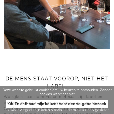
DE MENS STAAT VOOROP, NIET HET
LABEL.
Deze website gebruikt cookies om uw keuzes te onthouden. Zonder
cookies werkt het niet
We kijken naar de mens en niet naar zijn label en
werken bewust met een gemixte groep mensen
Ok. En onthoud mijn keuzes voor een volgend bezoek
(doelgroep). Het merendeel van onze deelnemers
Ok. Maar vergeet mijn keuzes nadat ik de browser heb gesloten