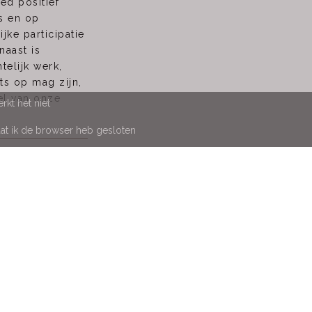
ed positief
s en op
jke participatie
naast is
telijk werk,
ts op mag zijn,
el van onze
kt het niet
at ik de browser heb gesloten
HOME
EET
MAAKT
DOE MEE