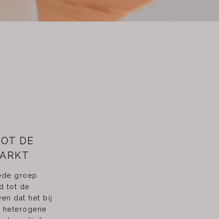
OT DE
MARKT
rede groep
d tot de
en dat het bij
n heterogene