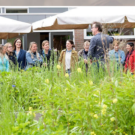
EET
MAAKT
DOE MEE
VISIE
TEAM