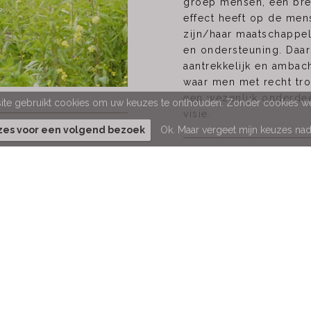
groep mensen, een bre
effect heeft op de men
zijn/haar maatschappeli
en ondersteuning. Daar
aantrekkelijk en ambach
waar men met recht tro
een wezenlijk onderde
te gebruikt cookies om uw keuzes te onthouden. Zonder cookies wer
visie.
uzes voor een volgend bezoek
Ok. Maar vergeet mijn keuzes nad
thos Maastricht
Athoslaan 12 A, 6213 CD Maastricht
0883505063
info@athos-maastricht.nl