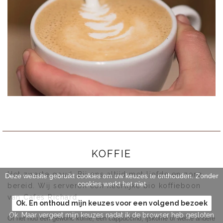
KOFFIE
Het zwarte goud. Bij ons altijd met liefde en zorg
Deze website gebruikt cookies om uw keuzes te onthouden. Zonder
cookies werkt het niet
bereid. Wij serveren een heerlijke bio koffieboon
van Cafes Richard.
Ok. En onthoud mijn keuzes voor een volgend bezoek
Ok. Maar vergeet mijn keuzes nadat ik de browser heb gesloten
Of het nou een gewone koffie, een cappuccino, ijskoffie of welke andere