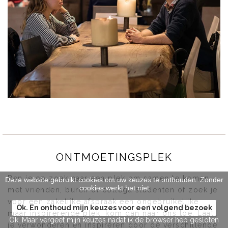
ONTMOETINGSPLEK
Ben je op zoek naar een plek om samen te komen
Deze website gebruikt cookies om uw keuzes te onthouden. Zonder
cookies werkt het niet
met vrienden, buren of collega studenten of zoek je
voor een zakelijke afspraak een ongebruikelijke
Ok. En onthoud mijn keuzes voor een volgend bezoek
maar inspirerende plek, kom dan naar ons toe. Laat
Ok. Maar vergeet mijn keuzes nadat ik de browser heb gesloten
je verwonderen en inspireren door de verschillende